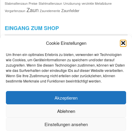
Stabmattenzaun Preise
Stahlmattenzaun
Umzäunung
verzinkte Metallzäune
Zaun
Zaunfelder
Vorgartenzaun
Zaunelemente
EINGANG ZUM SHOP
Cookie Einstellungen
Um Ihnen ein optimales Erlebnis zu bieten, verwenden wir Technologien
wie Cookies, um Geräteinformationen zu speichern und/oder darauf
zuzugreifen. Wenn Sie diesen Technologien zustimmen, können wir Daten
wie das Surfverhalten oder eindeutige IDs auf dieser Website verarbeiten.
Wenn Sie Ihre Zustimmung nicht erteilen oder zurückziehen, können
bestimmte Merkmale und Funktionen beeinträchtigt werden.
Akzeptieren
Ablehnen
Einstellungen ansehen
© 2026
Doppelstabmattenzaun - Gartenzaun
All Rights Reserved. |
CMS Themes by
bl;visign