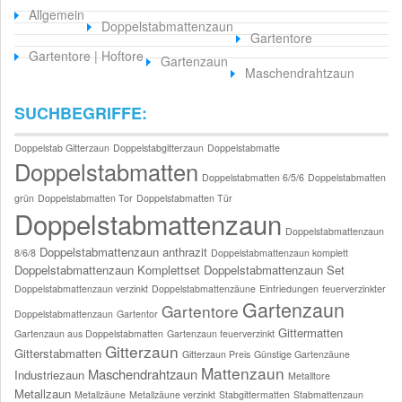
Allgemein
Doppelstabmattenzaun
Gartentore
Gartentore | Hoftore
Gartenzaun
Maschendrahtzaun
SUCHBEGRIFFE:
Doppelstab Gitterzaun
Doppelstabgitterzaun
Doppelstabmatte
Doppelstabmatten
Doppelstabmatten 6/5/6
Doppelstabmatten
grün
Doppelstabmatten Tor
Doppelstabmatten Tür
Doppelstabmattenzaun
Doppelstabmattenzaun
Doppelstabmattenzaun anthrazit
8/6/8
Doppelstabmattenzaun komplett
Doppelstabmattenzaun Komplettset
Doppelstabmattenzaun Set
Doppelstabmattenzaun verzinkt
Doppelstabmattenzäune
Einfriedungen
feuerverzinkter
Gartenzaun
Gartentore
Doppelstabmattenzaun
Gartentor
Gittermatten
Gartenzaun aus Doppelstabmatten
Gartenzaun feuerverzinkt
Gitterzaun
Gitterstabmatten
Gitterzaun Preis
Günstige Gartenzäune
Mattenzaun
Maschendrahtzaun
Industriezaun
Metalltore
Metallzaun
Metallzäune
Metallzäune verzinkt
Stabgittermatten
Stabmattenzaun