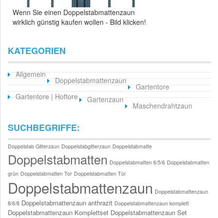
Wenn Sie einen Doppelstabmattenzaun
wirklich günstig kaufen wollen - Bild klicken!
KATEGORIEN
Allgemein
Doppelstabmattenzaun
Gartentore
Gartentore | Hoftore
Gartenzaun
Maschendrahtzaun
SUCHBEGRIFFE:
Doppelstab Gitterzaun
Doppelstabgitterzaun
Doppelstabmatte
Doppelstabmatten
Doppelstabmatten 6/5/6
Doppelstabmatten
grün
Doppelstabmatten Tor
Doppelstabmatten Tür
Doppelstabmattenzaun
Doppelstabmattenzaun
Doppelstabmattenzaun anthrazit
8/6/8
Doppelstabmattenzaun komplett
Doppelstabmattenzaun Komplettset
Doppelstabmattenzaun Set