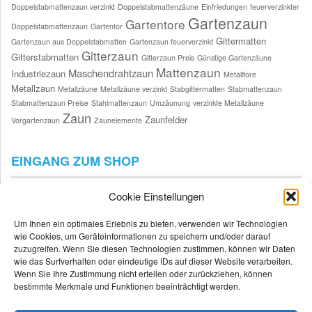
Doppelstabmattenzaun verzinkt
Doppelstabmattenzäune
Einfriedungen
feuerverzinkter
Gartenzaun
Gartentore
Doppelstabmattenzaun
Gartentor
Gittermatten
Gartenzaun aus Doppelstabmatten
Gartenzaun feuerverzinkt
Gitterzaun
Gitterstabmatten
Gitterzaun Preis
Günstige Gartenzäune
Mattenzaun
Maschendrahtzaun
Industriezaun
Metalltore
Metallzaun
Metallzäune
Metallzäune verzinkt
Stabgittermatten
Stabmattenzaun
Stabmattenzaun Preise
Stahlmattenzaun
Umzäunung
verzinkte Metallzäune
Zaun
Zaunfelder
Vorgartenzaun
Zaunelemente
EINGANG ZUM SHOP
Cookie Einstellungen
Um Ihnen ein optimales Erlebnis zu bieten, verwenden wir Technologien
wie Cookies, um Geräteinformationen zu speichern und/oder darauf
zuzugreifen. Wenn Sie diesen Technologien zustimmen, können wir Daten
wie das Surfverhalten oder eindeutige IDs auf dieser Website verarbeiten.
Wenn Sie Ihre Zustimmung nicht erteilen oder zurückziehen, können
bestimmte Merkmale und Funktionen beeinträchtigt werden.