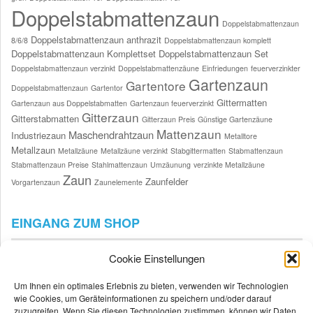
Doppelstabmattenzaun
Doppelstabmattenzaun
Doppelstabmattenzaun anthrazit
8/6/8
Doppelstabmattenzaun komplett
Doppelstabmattenzaun Komplettset
Doppelstabmattenzaun Set
Doppelstabmattenzaun verzinkt
Doppelstabmattenzäune
Einfriedungen
feuerverzinkter
Gartenzaun
Gartentore
Doppelstabmattenzaun
Gartentor
Gittermatten
Gartenzaun aus Doppelstabmatten
Gartenzaun feuerverzinkt
Gitterzaun
Gitterstabmatten
Gitterzaun Preis
Günstige Gartenzäune
Mattenzaun
Maschendrahtzaun
Industriezaun
Metalltore
Metallzaun
Metallzäune
Metallzäune verzinkt
Stabgittermatten
Stabmattenzaun
Stabmattenzaun Preise
Stahlmattenzaun
Umzäunung
verzinkte Metallzäune
Zaun
Zaunfelder
Vorgartenzaun
Zaunelemente
EINGANG ZUM SHOP
Cookie Einstellungen
Um Ihnen ein optimales Erlebnis zu bieten, verwenden wir Technologien
wie Cookies, um Geräteinformationen zu speichern und/oder darauf
zuzugreifen. Wenn Sie diesen Technologien zustimmen, können wir Daten