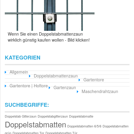
Wenn Sie einen Doppelstabmattenzaun
wirklich günstig kaufen wollen - Bild klicken!
KATEGORIEN
Allgemein
Doppelstabmattenzaun
Gartentore
Gartentore | Hoftore
Gartenzaun
Maschendrahtzaun
SUCHBEGRIFFE:
Doppelstab Gitterzaun
Doppelstabgitterzaun
Doppelstabmatte
Doppelstabmatten
Doppelstabmatten 6/5/6
Doppelstabmatten
grün
Doppelstabmatten Tor
Doppelstabmatten Tür